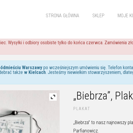
STRONA GŁÓWNA
SKLEP
MOJE K
iec. Wysyłki i odbiory osobiste tylko do końca czerwca. Zamówienia 
ródmieściu Warszawy
po wcześniejszym umówieniu się. Telefon kon
debrać także
w Kielcach
. Jesteśmy niewielkim stowarzyszeniem, dlate
„Biebrza”, Pla
PLAKAT
„Biebrza” to nasz najnowszy pl
Parfianowicz.