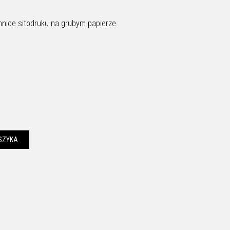
hnice sitodruku na grubym papierze.
 50 x 70 cm
SZYKA