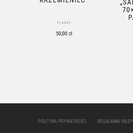
KRZEMIENIEC”
„SA
70
P
PLAKAT
50,00
zł