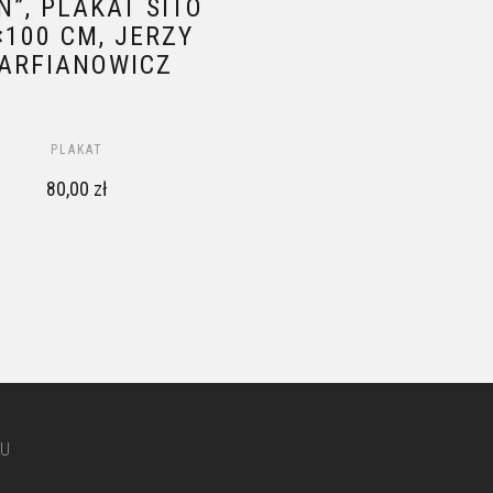
N”, PLAKAT SITO
NOWOŚĆ!
×100 CM, JERZY
PLAKAT/MAP
ARFIANOWICZ
„WYCIECZKI
PRZYRODNICZE D
KM OD RADOMI
PLAKAT
80,00
zł
,
MAPA
PLAKAT
45,00
zł