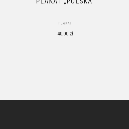
PLAKAT „POLSKA”
A
PLAKAT
O 60
40,00
zł
A”