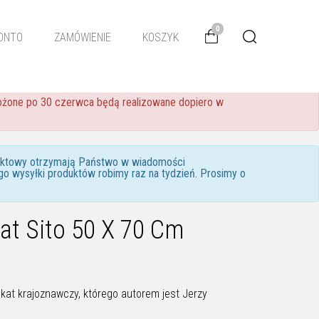
0
ONTO
ZAMÓWIENIE
KOSZYK
złożone po 30 czerwca będą realizowane dopiero w
taktowy otrzymają Państwo w wiadomości
go wysyłki produktów robimy raz na tydzień. Prosimy o
kat Sito 50 X 70 Cm
akat krajoznawczy, którego autorem jest Jerzy