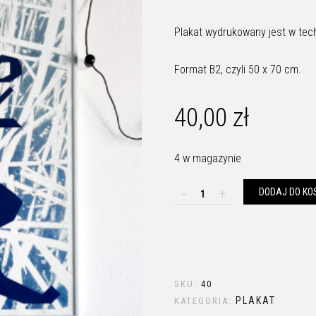
Plakat wydrukowany jest w tec
Format B2, czyli 50 x 70 cm.
40,00
zł
4 w magazynie
ilość "Biebrza", plakat sito
DODAJ DO KO
SKU:
40
PLAKAT
KATEGORIA: