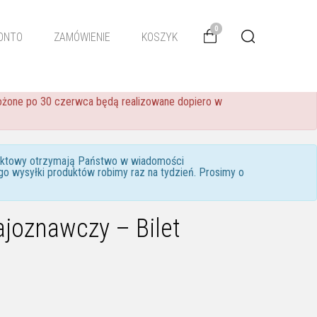
0
ONTO
ZAMÓWIENIE
KOSZYK
złożone po 30 czerwca będą realizowane dopiero w
taktowy otrzymają Państwo w wiadomości
go wysyłki produktów robimy raz na tydzień. Prosimy o
ajoznawczy – Bilet