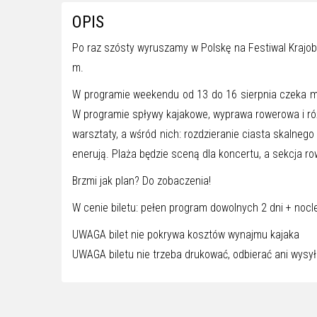
OPIS
Po raz szósty wyruszamy w Polskę na Festiwal Krajo
m.
W programie weekendu od 13 do 16 sierpnia czeka mo
W programie spływy kajakowe, wyprawa rowerowa i ró
warsztaty, a wśród nich: rozdzieranie ciasta skalne
enerują. Plaża będzie sceną dla koncertu, a sekcja 
Brzmi jak plan? Do zobaczenia!
W cenie biletu: pełen program dowolnych 2 dni + noc
UWAGA bilet nie pokrywa kosztów wynajmu kajaka
UWAGA biletu nie trzeba drukować, odbierać ani wysył