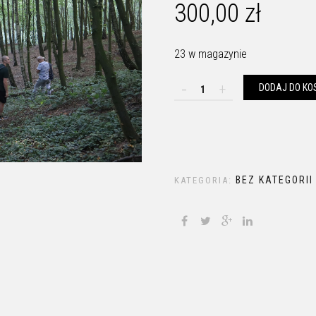
300,00
zł
23 w magazynie
ilość VI Festiwal Krajoznaw
DODAJ DO KO
BEZ KATEGORII
KATEGORIA: