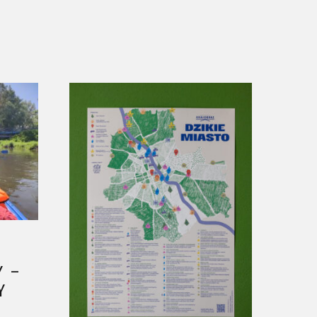
Y –
Y