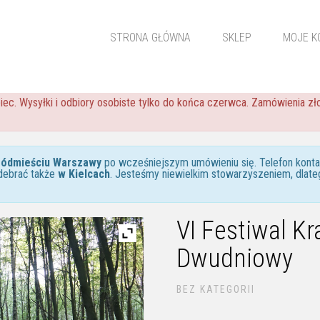
STRONA GŁÓWNA
SKLEP
MOJE K
iec. Wysyłki i odbiory osobiste tylko do końca czerwca. Zamówienia 
ródmieściu Warszawy
po wcześniejszym umówieniu się. Telefon kon
debrać także
w Kielcach
. Jesteśmy niewielkim stowarzyszeniem, dlate
VI Festiwal Kr
Dwudniowy
BEZ KATEGORII