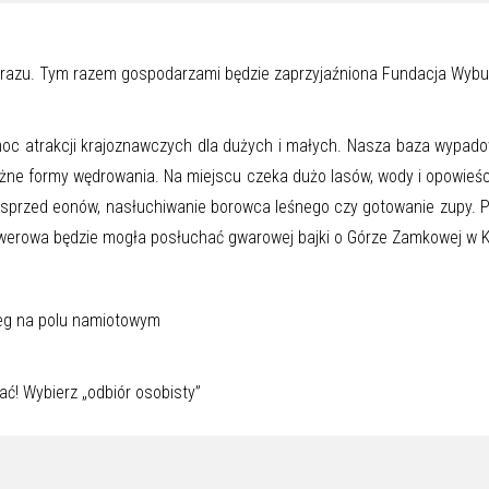
brazu. Tym razem gospodarzami będzie zaprzyjaźniona Fundacja Wybudo
c atrakcji krajoznawczych dla dużych i małych. Nasza baza wypadowa
żne formy wędrowania. Na miejscu czeka dużo lasów, wody i opowieści
go sprzed eonów, nasłuchiwanie borowca leśnego czy gotowanie zupy. P
rowerowa będzie mogła posłuchać gwarowej bajki o Górze Zamkowej w K
leg na polu namiotowym
ać! Wybierz „odbiór osobisty”